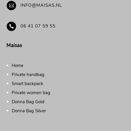
INFO@MAISAS.NL

06 41 07 59 55

Maisas
Home
Private handbag
Smart backpack
Private women bag
Donna Bag Gold
Donna Bag Silver